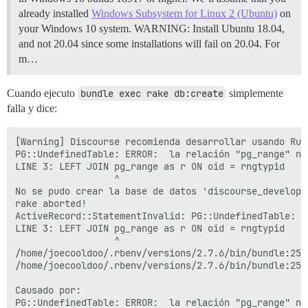
already installed
Windows Subsystem for Linux 2 (Ubuntu)
on
your Windows 10 system. WARNING: Install Ubuntu 18.04,
and not 20.04 since some installations will fail on 20.04. For
m…
Cuando ejecuto
bundle exec rake db:create
simplemente
falla y dice:
[Warning] Discourse recomienda desarrollar usando Rub
PG::UndefinedTable: ERROR:  la relación "pg_range" no 
LINE 3: LEFT JOIN pg_range as r ON oid = rngtypid

                  ^

No se pudo crear la base de datos 'discourse_developm
rake aborted!

ActiveRecord::StatementInvalid: PG::UndefinedTable: E
LINE 3: LEFT JOIN pg_range as r ON oid = rngtypid

                  ^

/home/joecooldoo/.rbenv/versions/2.7.6/bin/bundle:25:i
/home/joecooldoo/.rbenv/versions/2.7.6/bin/bundle:25:i
Causado por:

PG::UndefinedTable: ERROR:  la relación "pg_range" no 