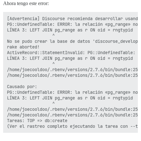
Ahora tengo este error:
[Advertencia] Discourse recomienda desarrollar usando
PG::UndefinedTable: ERROR: la relación «pg_range» no e
LÍNEA 3: LEFT JOIN pg_range as r ON oid = rngtypid

                  ^

No se pudo crear la base de datos 'discourse_developm
rake aborted!

ActiveRecord::StatementInvalid: PG::UndefinedTable: E
LÍNEA 3: LEFT JOIN pg_range as r ON oid = rngtypid

                  ^

/home/joecooldoo/.rbenv/versions/2.7.6/bin/bundle:25:i
/home/joecooldoo/.rbenv/versions/2.7.6/bin/bundle:25:i
Causado por:

PG::UndefinedTable: ERROR: la relación «pg_range» no e
LÍNEA 3: LEFT JOIN pg_range as r ON oid = rngtypid

                  ^

/home/joecooldoo/.rbenv/versions/2.7.6/bin/bundle:25:i
/home/joecooldoo/.rbenv/versions/2.7.6/bin/bundle:25:i
Tareas: TOP => db:create
