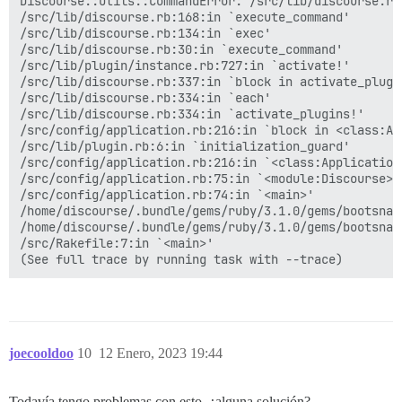
Discourse::Utils::CommandError: /src/lib/discourse.rb
/src/lib/discourse.rb:168:in `execute_command'

/src/lib/discourse.rb:134:in `exec'

/src/lib/discourse.rb:30:in `execute_command'

/src/lib/plugin/instance.rb:727:in `activate!'

/src/lib/discourse.rb:337:in `block in activate_plugin
/src/lib/discourse.rb:334:in `each'

/src/lib/discourse.rb:334:in `activate_plugins!'

/src/config/application.rb:216:in `block in <class:App
/src/lib/plugin.rb:6:in `initialization_guard'

/src/config/application.rb:216:in `<class:Application>
/src/config/application.rb:75:in `<module:Discourse>'

/src/config/application.rb:74:in `<main>'

/home/discourse/.bundle/gems/ruby/3.1.0/gems/bootsnap
/home/discourse/.bundle/gems/ruby/3.1.0/gems/bootsnap
/src/Rakefile:7:in `<main>'

joecooldoo
10
12 Enero, 2023 19:44
Todavía tengo problemas con esto, ¿alguna solución?