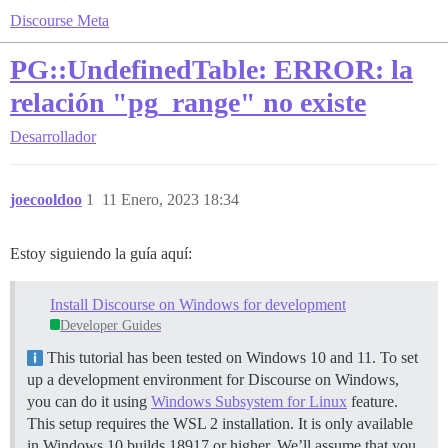
Discourse Meta
PG::UndefinedTable: ERROR: la
relación "pg_range" no existe
Desarrollador
joecooldoo
1
11 Enero, 2023 18:34
Estoy siguiendo la guía aquí:
Install Discourse on Windows for development
Developer Guides
This tutorial has been tested on Windows 10 and 11. To set
up a development environment for Discourse on Windows,
you can do it using
Windows Subsystem for Linux
feature.
This setup requires the WSL 2 installation. It is only available
in Windows 10 builds 18917 or higher. We’ll assume that you