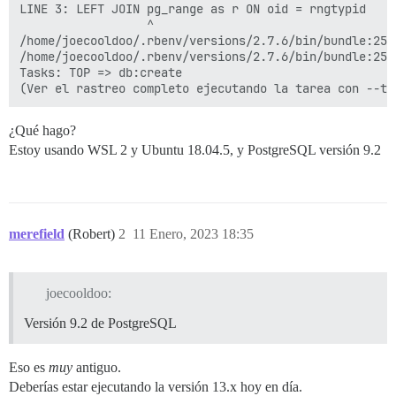
LINE 3: LEFT JOIN pg_range as r ON oid = rngtypid

                  ^

/home/joecooldoo/.rbenv/versions/2.7.6/bin/bundle:25:i
/home/joecooldoo/.rbenv/versions/2.7.6/bin/bundle:25:i
Tasks: TOP => db:create

¿Qué hago?
Estoy usando WSL 2 y Ubuntu 18.04.5, y PostgreSQL versión 9.2
merefield
(Robert)
2
11 Enero, 2023 18:35
joecooldoo:
Versión 9.2 de PostgreSQL
Eso es
muy
antiguo.
Deberías estar ejecutando la versión 13.x hoy en día.