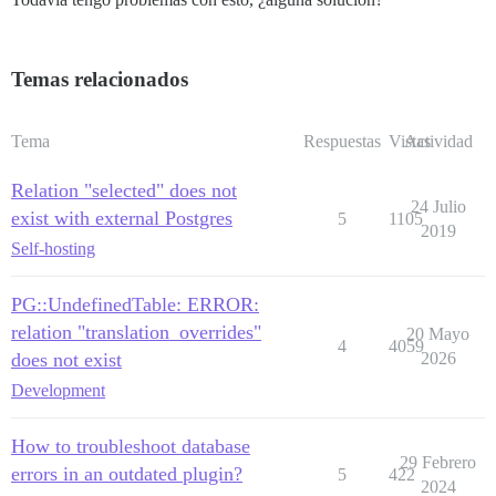
Temas relacionados
Tema
Respuestas
Vistas
Actividad
Relation "selected" does not
24 Julio
exist with external Postgres
5
1105
2019
Self-hosting
PG::UndefinedTable: ERROR:
relation "translation_overrides"
20 Mayo
4
4059
does not exist
2026
Development
How to troubleshoot database
29 Febrero
errors in an outdated plugin?
5
422
2024