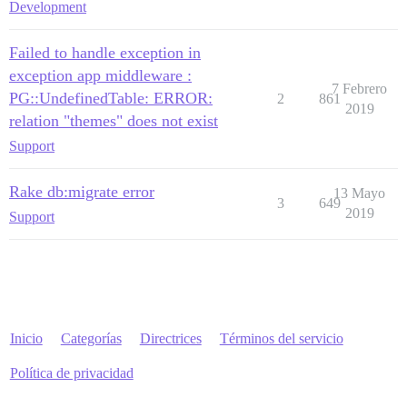
Development
Failed to handle exception in
exception app middleware :
7 Febrero
PG::UndefinedTable: ERROR:
2
861
2019
relation "themes" does not exist
Support
Rake db:migrate error
13 Mayo
3
649
2019
Support
Inicio
Categorías
Directrices
Términos del servicio
Política de privacidad