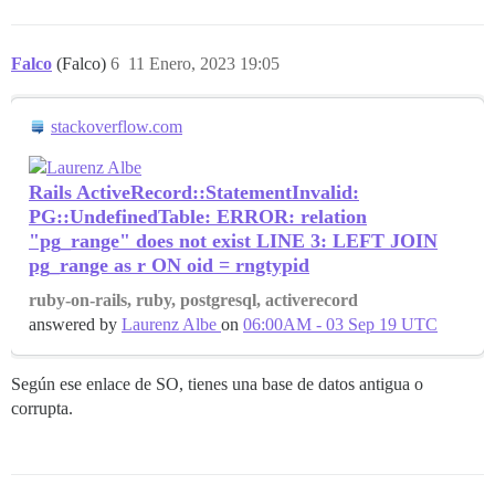
Falco
(Falco)
6
11 Enero, 2023 19:05
stackoverflow.com
Rails ActiveRecord::StatementInvalid:
PG::UndefinedTable: ERROR: relation
"pg_range" does not exist LINE 3: LEFT JOIN
pg_range as r ON oid = rngtypid
ruby-on-rails, ruby, postgresql, activerecord
answered by
Laurenz Albe
on
06:00AM - 03 Sep 19 UTC
Según ese enlace de SO, tienes una base de datos antigua o
corrupta.