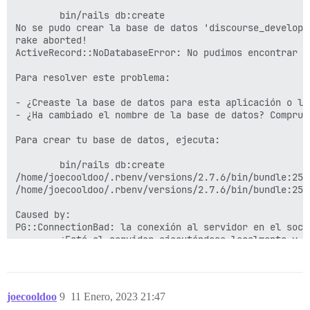
        bin/rails db:create

No se pudo crear la base de datos 'discourse_developm
rake aborted!

ActiveRecord::NoDatabaseError: No pudimos encontrar t
Para resolver este problema:

- ¿Creaste la base de datos para esta aplicación o la
- ¿Ha cambiado el nombre de la base de datos? Comprue
Para crear tu base de datos, ejecuta:

        bin/rails db:create

/home/joecooldoo/.rbenv/versions/2.7.6/bin/bundle:25:i
/home/joecooldoo/.rbenv/versions/2.7.6/bin/bundle:25:i
Caused by:

PG::ConnectionBad: la conexión al servidor en el sock
        ¿Está el servidor ejecutándose localmente y a
/home/joecooldoo/.rbenv/versions/2.7.6/bin/bundle:25:i
/home/joecooldoo/.rbenv/versions/2.7.6/bin/bundle:25:i
Tasks: TOP => db:create

joecooldoo
9
11 Enero, 2023 21:47