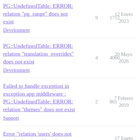
PG::UndefinedTable: ERROR:
relation "pg_range" does not
12 Enero
9
1712
exist
2023
Development
PG::UndefinedTable: ERROR:
relation "translation_overrides"
20 Mayo
4
4060
does not exist
2026
Development
Failed to handle exception in
exception app middleware :
7 Febrero
PG::UndefinedTable: ERROR:
2
861
2019
relation "themes" does not exist
Support
Error "relation 'users' does not
17 Enero