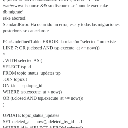
/var/www/discourse && su discourse -c ‘bundle exec rake
db:migrate’
rake aborted!
StandardError: Ha ocurrido un error, esta y todas las migraciones
posteriores se cancelaron:
PG::UndefinedTable: ERROR: la relación “selected” no existe
LINE 7: OR (t.closed AND tsp.execute_at >= now())
^
: WITH selected AS (
SELECT tsp.id
FROM topic_status_updates tsp
JOIN topics t
ON t.id = tsp.topic_id
WHERE tsp.execute_at < now()
OR (t.closed AND tsp.execute_at >= now())
)
UPDATE topic_status_updates
SET deleted_at = now(), deleted_by_id = -1
WHERE id in (SELECT * FROM selected)