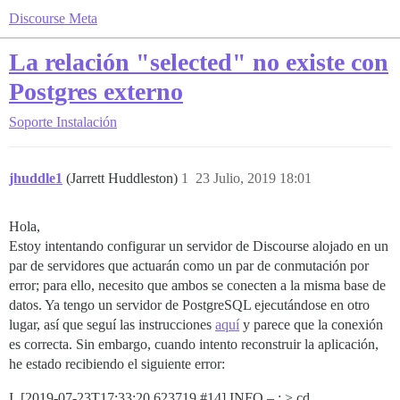
Discourse Meta
La relación "selected" no existe con
Postgres externo
Soporte
Instalación
jhuddle1
(Jarrett Huddleston)
1
23 Julio, 2019 18:01
Hola,
Estoy intentando configurar un servidor de Discourse alojado en un
par de servidores que actuarán como un par de conmutación por
error; para ello, necesito que ambos se conecten a la misma base de
datos. Ya tengo un servidor de PostgreSQL ejecutándose en otro
lugar, así que seguí las instrucciones
aquí
y parece que la conexión
es correcta. Sin embargo, cuando intento reconstruir la aplicación,
he estado recibiendo el siguiente error:
I, [2019-07-23T17:33:20.623719
#14
] INFO – : > cd