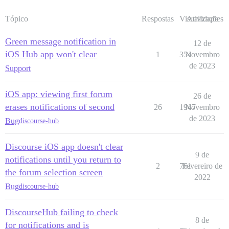
Tópico
Respostas
Visualizações
Atividade
Green message notification in
12 de
iOS Hub app won't clear
1
354
Novembro
de 2023
Support
iOS app: viewing first forum
26 de
erases notifications of second
26
1947
Novembro
de 2023
Bug
discourse-hub
Discourse iOS app doesn't clear
9 de
notifications until you return to
2
761
Fevereiro de
the forum selection screen
2022
Bug
discourse-hub
DiscourseHub failing to check
8 de
for notifications and is