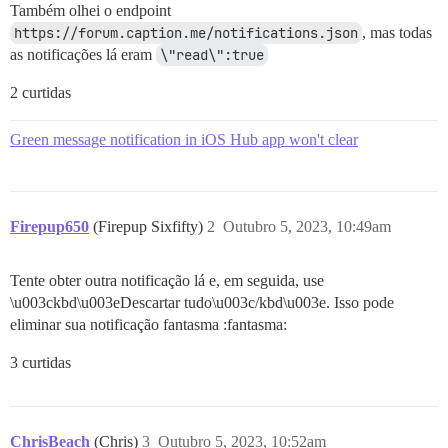
Também olhei o endpoint
https://forum.caption.me/notifications.json
, mas todas
as notificações lá eram
\"read\":true
2 curtidas
Green message notification in iOS Hub app won't clear
Firepup650
(Firepup Sixfifty)
2
Outubro 5, 2023, 10:49am
Tente obter outra notificação lá e, em seguida, use
\u003ckbd\u003eDescartar tudo\u003c/kbd\u003e. Isso pode
eliminar sua notificação fantasma :fantasma:
3 curtidas
ChrisBeach
(Chris)
3
Outubro 5, 2023, 10:52am