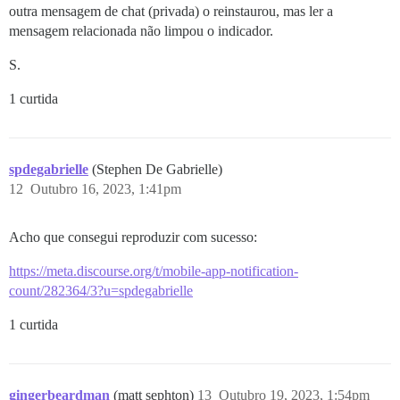
outra mensagem de chat (privada) o reinstaurou, mas ler a
mensagem relacionada não limpou o indicador.
S.
1 curtida
spdegabrielle
(Stephen De Gabrielle)
12
Outubro 16, 2023, 1:41pm
Acho que consegui reproduzir com sucesso:
https://meta.discourse.org/t/mobile-app-notification-
count/282364/3?u=spdegabrielle
1 curtida
gingerbeardman
(matt sephton)
13
Outubro 19, 2023, 1:54pm