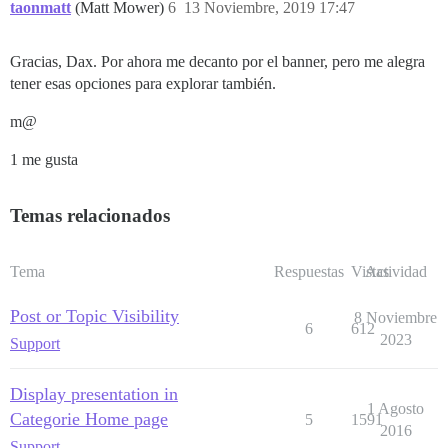
taonmatt
(Matt Mower)
6
13 Noviembre, 2019 17:47
Gracias, Dax. Por ahora me decanto por el banner, pero me alegra
tener esas opciones para explorar también.
m@
1 me gusta
Temas relacionados
Tema
Respuestas
Vistas
Actividad
Post or Topic Visibility
8 Noviembre
6
612
2023
Support
Display presentation in
1 Agosto
Categorie Home page
5
1591
2016
Support