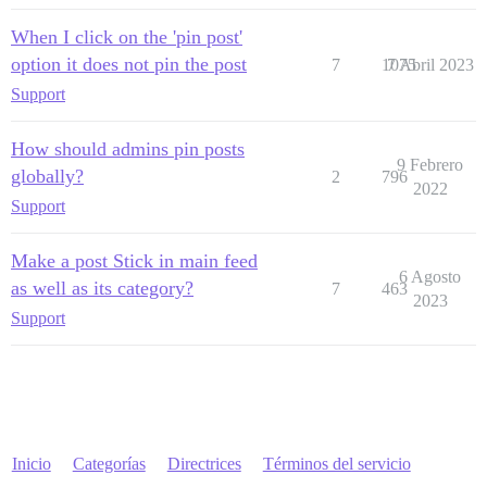
When I click on the 'pin post'
option it does not pin the post
7
1075
7 Abril 2023
Support
How should admins pin posts
9 Febrero
globally?
2
796
2022
Support
Make a post Stick in main feed
6 Agosto
as well as its category?
7
463
2023
Support
Inicio
Categorías
Directrices
Términos del servicio