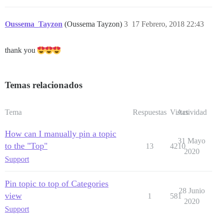
Oussema_Tayzon
(Oussema Tayzon)
3
17 Febrero, 2018 22:43
thank you
Temas relacionados
Tema
Respuestas
Vistas
Actividad
How can I manually pin a topic
31 Mayo
to the "Top"
13
4210
2020
Support
Pin topic to top of Categories
28 Junio
view
1
581
2020
Support