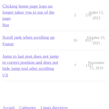
Clicking home page logo no
longer takes you to top of the
Juillet 13,
5
570
page
2023
Bug
Scroll jank when scrolling up
Octobre 23,
16
8517
2021
Feature
Jump to last post does not jump
to correct position and does not
Novembre
7
1317
hide jump tool after scrolling
15, 2019
UX
Accueil
Catégories
Lignes directrices