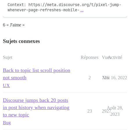
Context: https://meta.discourse.org/t/pixel-jump-
whenever-page-refreshes-mobile-
…
6 « J'aime »
Sujets connexes
Sujet
Réponses
Vues
Activité
Back to topic list scroll position
not smooth
2
726
Mai 16, 2022
UX
Discourse jumps back 20 posts
in post history when navigating
Août 28,
23
2927
to new topic
2023
Bug