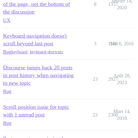
Janvier 14,
of the page, not the bottom of
8
1357
2020
the discussion
UX
Keyboard navigation doesn't
scroll beyond last post
3
1180
Mai 6, 2016
Bug
keyboard
,
keyboard-shortcuts
Discourse jumps back 20 posts
in post history when navigating
Août 28,
23
2927
to new topic
2023
Bug
Scroll position issue for topic
Mars 14,
with 1 unread post
23
2360
2018
Bug