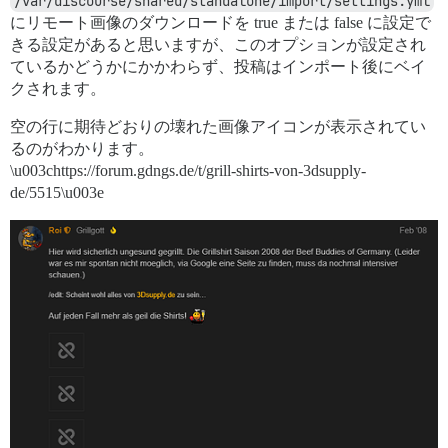
/var/discourse/shared/standalone/import/settings.yml
にリモート画像のダウンロードを true または false に設定で
きる設定があると思いますが、このオプションが設定され
ているかどうかにかかわらず、投稿はインポート後にベイ
クされます。
空の行に期待どおりの壊れた画像アイコンが表示されてい
るのがわかります。
\u003chttps://forum.gdngs.de/t/grill-shirts-von-3dsupply-
de/5515\u003e