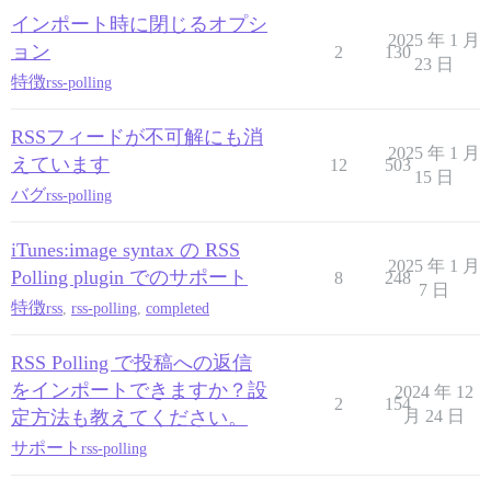
インポート時に閉じるオプシ
2025 年 1 月
ョン
2
130
23 日
特徴
rss-polling
RSSフィードが不可解にも消
2025 年 1 月
えています
12
503
15 日
バグ
rss-polling
iTunes:image syntax の RSS
2025 年 1 月
Polling plugin でのサポート
8
248
7 日
特徴
rss
,
rss-polling
,
completed
RSS Polling で投稿への返信
をインポートできますか？設
2024 年 12
2
154
定方法も教えてください。
月 24 日
サポート
rss-polling