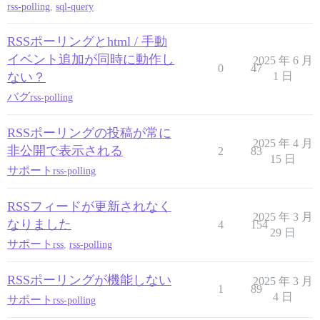
rss-polling
,
sql-query
RSSポーリングとhtml / 手動
イベント追加が同時に動作し
2025 年 6 月
0
47
ない？
1 日
バグ
rss-polling
RSSポーリングの投稿が常に
2025 年 4 月
非公開で表示される
2
83
15 日
サポート
rss-polling
RSSフィードが更新されなく
2025 年 3 月
なりました
4
154
29 日
サポート
rss
,
rss-polling
RSSポーリングが機能しない
2025 年 3 月
1
89
4 日
サポート
rss-polling