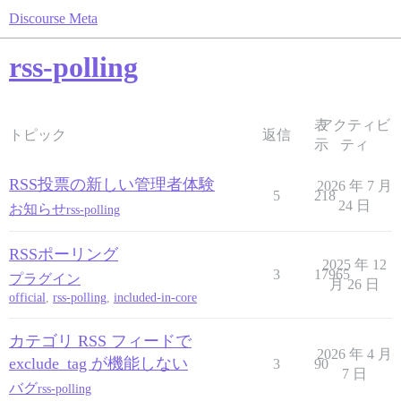
Discourse Meta
rss-polling
表
アクティビ
トピック
返信
示
ティ
RSS投票の新しい管理者体験
2026 年 7 月
5
218
24 日
お知らせ
rss-polling
RSSポーリング
2025 年 12
3
17965
プラグイン
月 26 日
official
,
rss-polling
,
included-in-core
カテゴリ RSS フィードで
2026 年 4 月
exclude_tag が機能しない
3
90
7 日
バグ
rss-polling