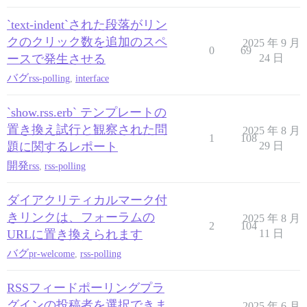
`text-indent`された段落がリン
クのクリック数を追加のスペ
2025 年 9 月
0
69
ースで発生させる
24 日
バグ
rss-polling
,
interface
`show.rss.erb` テンプレートの
置き換え試行と観察された問
2025 年 8 月
1
108
題に関するレポート
29 日
開発
rss
,
rss-polling
ダイアクリティカルマーク付
きリンクは、フォーラムの
2025 年 8 月
2
104
URLに置き換えられます
11 日
バグ
pr-welcome
,
rss-polling
RSSフィードポーリングプラ
グインの投稿者を選択できま
2025 年 6 月