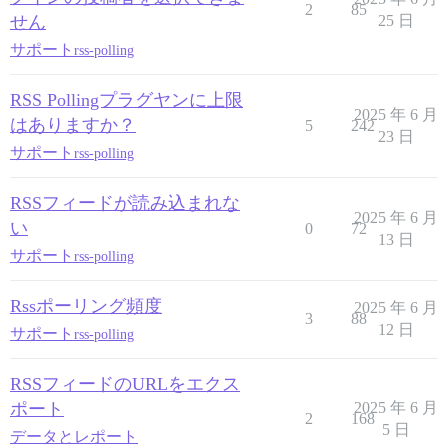
2
85
せん
25 日
サポート
rss-polling
RSS Pollingプラグ​​ヤン​に​上限​
2025 年 6 月
は​ありますか？
5
242
23 日
サポート
rss-polling
RSSフィードが読み込まれな
2025 年 6 月
い
0
72
13 日
サポート
rss-polling
Rssポーリング頻度
2025 年 6 月
3
88
12 日
サポート
rss-polling
RSSフィードのURLをエクス
ポート
2025 年 6 月
2
168
5 日
データとレポート