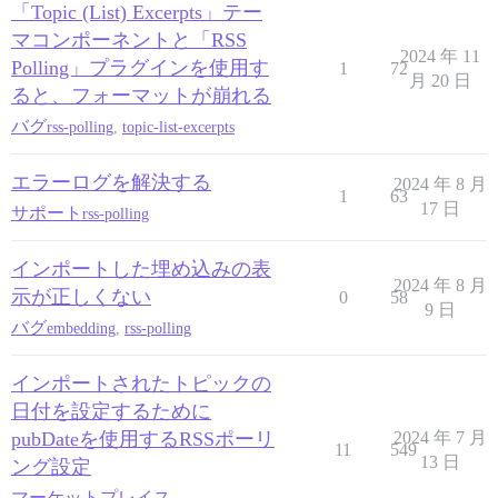
「Topic (List) Excerpts」テー
マコンポーネントと「RSS
2024 年 11
Polling」プラグインを使用す
1
72
月 20 日
ると、フォーマットが崩れる
バグ
rss-polling
,
topic-list-excerpts
エラーログを解決する
2024 年 8 月
1
63
17 日
サポート
rss-polling
インポートした埋め込みの表
2024 年 8 月
示が正しくない
0
58
9 日
バグ
embedding
,
rss-polling
インポートされたトピックの
日付を設定するために
pubDateを使用するRSSポーリ
2024 年 7 月
11
549
13 日
ング設定
マーケットプレイス