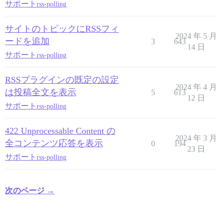
サポート
rss-polling
サイトのトピックにRSSフィ
2024 年 5 月
ードを追加
3
643
14 日
サポート
rss-polling
RSSプラグインの既定の設定
2024 年 4 月
は投稿全文を表示
5
613
12 日
サポート
rss-polling
422 Unprocessable Content の
2024 年 3 月
全コンテンツ応答を表示
0
194
23 日
サポート
rss-polling
次のページ →