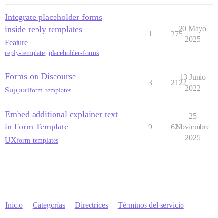
Integrate placeholder forms
inside reply templates
20 Mayo
1
275
2025
Feature
reply-template
,
placeholder-forms
Forms on Discourse
13 Junio
3
2122
2022
Support
form-templates
Embed additional explainer text
25
in Form Template
9
624
Noviembre
2025
UX
form-templates
Inicio
Categorías
Directrices
Términos del servicio