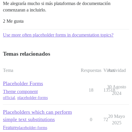
Me alegraría mucho si más plataformas de documentación
comenzaran a incluirlo.
2 Me gusta
Use more often placeholder forms in documentation topics?
Temas relacionados
Tema
Respuestas
Vistas
Actividad
Placeholder Forms
30 Agosto
18
13518
Theme component
2024
official
,
placeholder-forms
Placeholders which can perform
20 Mayo
simple text substitutions
0
72
2025
Feature
placeholder-forms