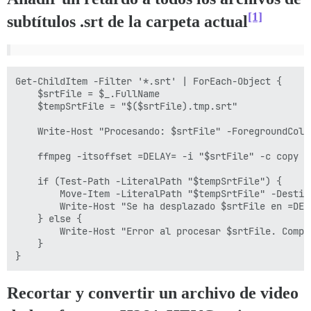
[1]
subtítulos .srt de la carpeta actual
Get-ChildItem -Filter '*.srt' | ForEach-Object {

    $srtFile = $_.FullName

    $tempSrtFile = "$($srtFile).tmp.srt"

    Write-Host "Procesando: $srtFile" -ForegroundColor
    ffmpeg -itsoffset =DELAY= -i "$srtFile" -c copy "$
    if (Test-Path -LiteralPath "$tempSrtFile") {

        Move-Item -LiteralPath "$tempSrtFile" -Destin
        Write-Host "Se ha desplazado $srtFile en =DEL
    } else {

        Write-Host "Error al procesar $srtFile. Compr
    }

Recortar y convertir un archivo de video