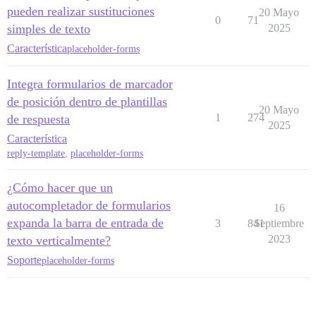
pueden realizar sustituciones
20 Mayo
0
71
simples de texto
2025
Característica
placeholder-forms
Integra formularios de marcador
de posición dentro de plantillas
20 Mayo
1
274
de respuesta
2025
Característica
reply-template
,
placeholder-forms
¿Cómo hacer que un
autocompletador de formularios
16
expanda la barra de entrada de
3
841
Septiembre
2023
texto verticalmente?
Soporte
placeholder-forms