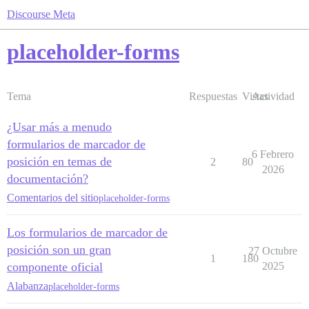
Discourse Meta
placeholder-forms
Tema
Respuestas
Vistas
Actividad
¿Usar más a menudo
formularios de marcador de
6 Febrero
posición en temas de
2
80
2026
documentación?
Comentarios del sitio
placeholder-forms
Los formularios de marcador de
posición son un gran
27 Octubre
1
180
componente oficial
2025
Alabanza
placeholder-forms