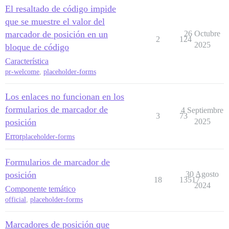
El resaltado de código impide
que se muestre el valor del
marcador de posición en un
26 Octubre
2
124
2025
bloque de código
Característica
pr-welcome
,
placeholder-forms
Los enlaces no funcionan en los
formularios de marcador de
4 Septiembre
3
73
posición
2025
Error
placeholder-forms
Formularios de marcador de
posición
30 Agosto
18
13517
2024
Componente temático
official
,
placeholder-forms
Marcadores de posición que