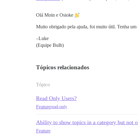
Olá Moin e Osioke
Muito obrigado pela ajuda, foi muito útil. Tenha um
–Luke
(Equipe Bulb)
Tópicos relacionados
Tópico
Read Only Users?
Feature
read-only
Ability to show topics in a category but not 
Feature