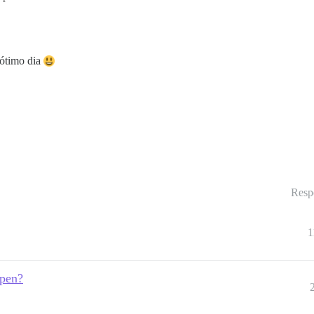
 ótimo dia
Resp
1
open?