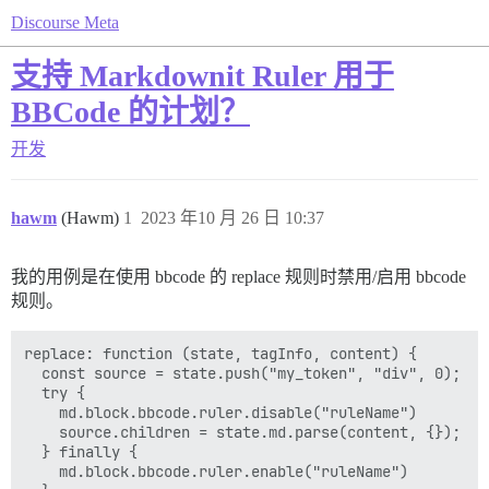
Discourse Meta
支持 Markdownit Ruler 用于
BBCode 的计划？
开发
hawm
(Hawm)
1
2023 年10 月 26 日 10:37
我的用例是在使用 bbcode 的 replace 规则时禁用/启用 bbcode
规则。
replace: function (state, tagInfo, content) {

  const source = state.push("my_token", "div", 0);

  try {

    md.block.bbcode.ruler.disable("ruleName")

    source.children = state.md.parse(content, {});

  } finally {

    md.block.bbcode.ruler.enable("ruleName")
