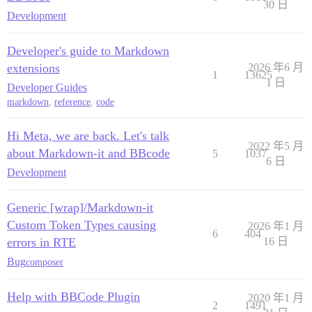
30 日
Development
Developer's guide to Markdown
extensions
2026 年6 月
1
13625
1 日
Developer Guides
markdown
,
reference
,
code
Hi Meta, we are back. Let's talk
2022 年5 月
about Markdown-it and BBcode
5
1037
6 日
Development
Generic [wrap]/Markdown-it
Custom Token Types causing
2026 年1 月
6
404
errors in RTE
16 日
Bug
composer
Help with BBCode Plugin
2020 年1 月
2
1491