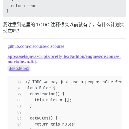
  }

  return true

我注意到这里的 TODO 注释很久以前就有了，有什么计划实
现它吗？
github.com/discourse/discourse
app/assets/javascripts/pretty-text/addon/engines/discourse-
markdown-it.js
d40530545
// TODO we may just use a proper ruler from m
class Ruler {
  constructor() {
    this.rules = [];
  }
  getRules() {
    return this.rules;