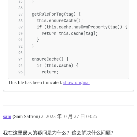
  }
  getRuleForTag(tag) {
    this.ensureCache();
    if (this.cache.hasOwnProperty(tag)) {
      return this.cache[tag];
    }
  }
  ensureCache() {
    if (this.cache) {
      return;
This file has been truncated.
show original
sam
(Sam Saffron)
2
2023 年10 月 27 日 03:25
我在这里最大的疑问是为什么？这会解决什么问题？