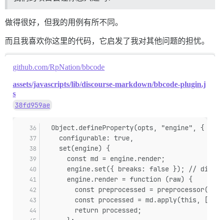
做得很好，但我的用例有所不同。
而且我喜欢你这里的代码，它启发了我对其他问题的担忧。
github.com/RpNation/bbcode
assets/javascripts/lib/discourse-markdown/bbcode-plugin.j
s
38fd959ae
  Object.defineProperty(opts, "engine", {
    configurable: true,
    set(engine) {
      const md = engine.render;
      engine.set({ breaks: false }); // disab
      engine.render = function (raw) {
        const preprocessed = preprocessor(raw
        const processed = md.apply(this, [pre
        return processed;