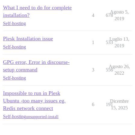
What I need to do for complete
Agosto 5,
installation?
4
678
2019
Self-hosting
Plesk Installation issue
Luglio 13,
1
533
2019
Self-hosting
GPG error, Error in discourse-
Agosto 26,
setup command
3
556
2022
Self-hosting
Impossible to run in Plesk
Ubuntu -too many issues eg.
Dicembre
6
191
Redis network connect
15, 2025
Self-hosting
unsupported-install