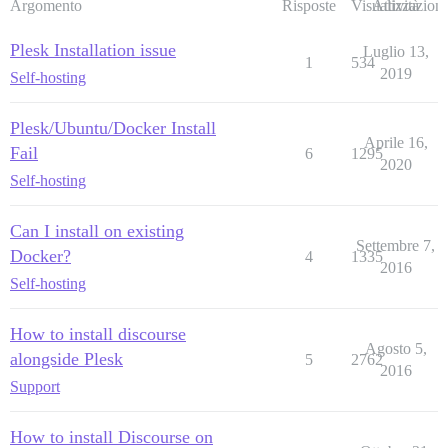
Argomento
Risposte
Visualizzazioni
Attività
Plesk Installation issue
Luglio 13,
1
534
2019
Self-hosting
Plesk/Ubuntu/Docker Install
Aprile 16,
Fail
6
1295
2020
Self-hosting
Can I install on existing
Settembre 7,
Docker?
4
1335
2016
Self-hosting
How to install discourse
Agosto 5,
alongside Plesk
5
2762
2016
Support
How to install Discourse on