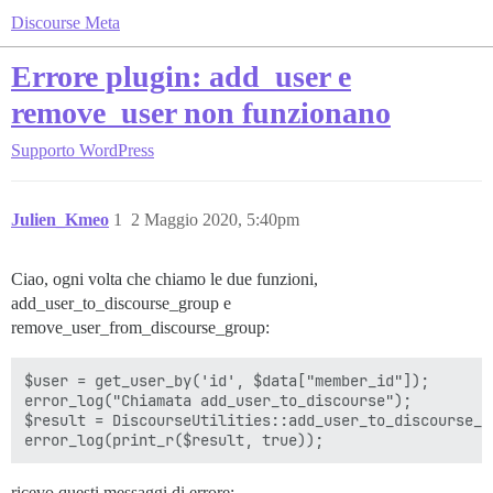
Discourse Meta
Errore plugin: add_user e
remove_user non funzionano
Supporto
WordPress
Julien_Kmeo
1
2 Maggio 2020, 5:40pm
Ciao, ogni volta che chiamo le due funzioni,
add_user_to_discourse_group e
remove_user_from_discourse_group:
$user = get_user_by('id', $data["member_id"]);

error_log("Chiamata add_user_to_discourse");

$result = DiscourseUtilities::add_user_to_discourse_g
ricevo questi messaggi di errore: