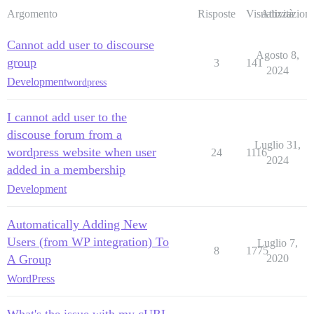
Argomento
Risposte
Visualizzazioni
Attività
Cannot add user to discourse
Agosto 8,
group
3
141
2024
Development
wordpress
I cannot add user to the
discouse forum from a
Luglio 31,
wordpress website when user
24
1116
2024
added in a membership
Development
Automatically Adding New
Users (from WP integration) To
Luglio 7,
8
1775
A Group
2020
WordPress