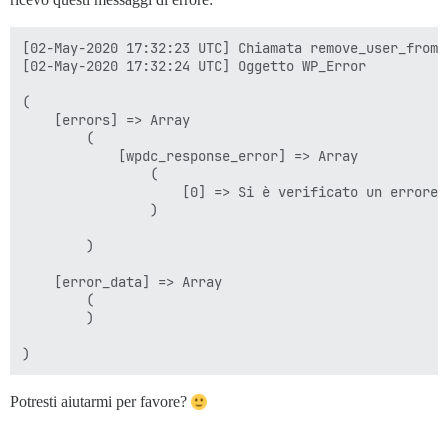
[02-May-2020 17:32:23 UTC] Chiamata remove_user_from_d
[02-May-2020 17:32:24 UTC] Oggetto WP_Error

(

    [errors] => Array

        (

            [wpdc_response_error] => Array

                (

                    [0] => Si è verificato un errore 
                )

        )

    [error_data] => Array

        (

        )

Potresti aiutarmi per favore?