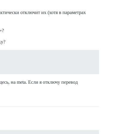
тически отключит их (хотя в параметрах
»?
ку?
есь, на meta. Если я отключу перевод