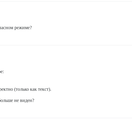
опасном режиме?
е:
ктно (только как текст).
больше не виден?