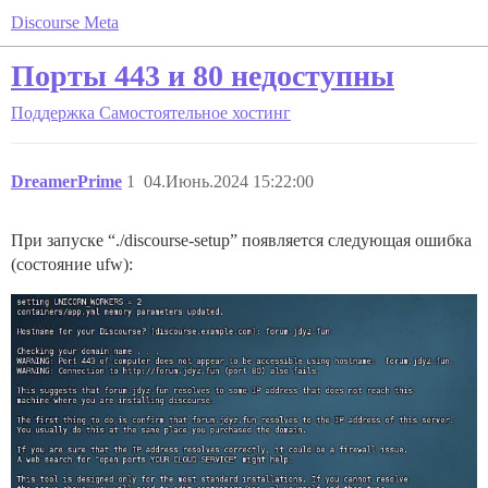
Discourse Meta
Порты 443 и 80 недоступны
Поддержка
Самостоятельное хостинг
DreamerPrime
1
04.Июнь.2024 15:22:00
При запуске “./discourse-setup” появляется следующая ошибка
(состояние ufw):