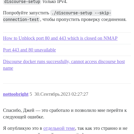
discourse-setup
только IPv4.
Попробуйте запустить
./discourse-setup --skip-
connection-test
, чтобы пропустить проверку соединения.
How to Unblock port 80 and 443 which is closed on NMAP
Port 443 and 80 unavailable
Discourse docker runs successfully, cannot access discourse host
name
nottoobright
5
30.Сентябрь.2023 02:27:27
Спасибо, Джей — это сработало и позволило мне перейти к
следующей ошибке.
Я опубликую это в
отдельной теме
, так как это странно и не