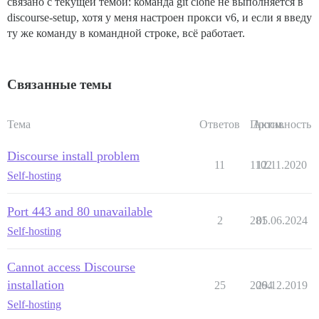
связано с текущей темой: команда git clone не выполняется в
discourse-setup, хотя у меня настроен прокси v6, и если я введу
ту же команду в командной строке, всё работает.
Связанные темы
Тема
Ответов
Просм.
Активность
Discourse install problem
11
1102
12.11.2020
Self-hosting
Port 443 and 80 unavailable
2
281
05.06.2024
Self-hosting
Cannot access Discourse
installation
25
2064
29.12.2019
Self-hosting