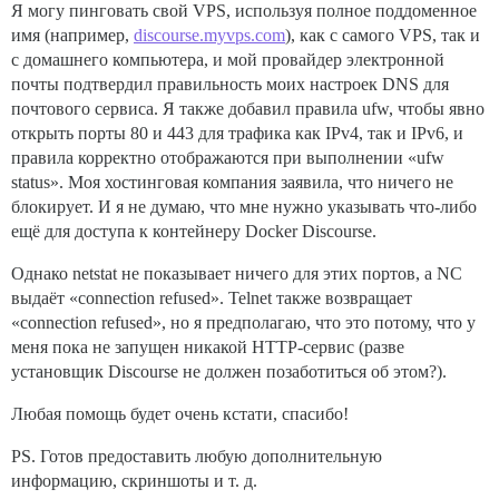
Я могу пинговать свой VPS, используя полное поддоменное
имя (например,
discourse.myvps.com
), как с самого VPS, так и
с домашнего компьютера, и мой провайдер электронной
почты подтвердил правильность моих настроек DNS для
почтового сервиса. Я также добавил правила ufw, чтобы явно
открыть порты 80 и 443 для трафика как IPv4, так и IPv6, и
правила корректно отображаются при выполнении «ufw
status». Моя хостинговая компания заявила, что ничего не
блокирует. И я не думаю, что мне нужно указывать что-либо
ещё для доступа к контейнеру Docker Discourse.
Однако netstat не показывает ничего для этих портов, а NC
выдаёт «connection refused». Telnet также возвращает
«connection refused», но я предполагаю, что это потому, что у
меня пока не запущен никакой HTTP-сервис (разве
установщик Discourse не должен позаботиться об этом?).
Любая помощь будет очень кстати, спасибо!
PS. Готов предоставить любую дополнительную
информацию, скриншоты и т. д.