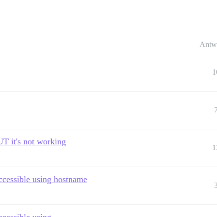
Antw
1
UT it's not working
1
ccessible using hostname