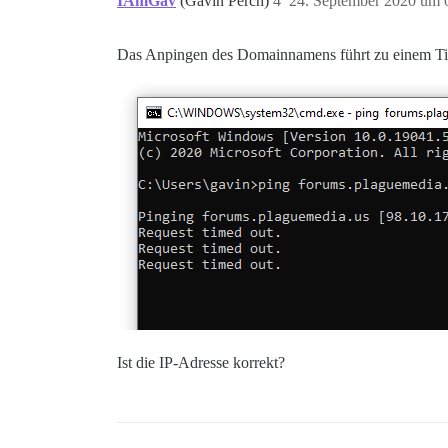
IAmGav
(Gavin Perch)
4
24. September 2020 um 
Das Anpingen des Domainnamens führt zu einem T
Ist die IP-Adresse korrekt?