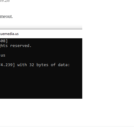
09:28
imeout.