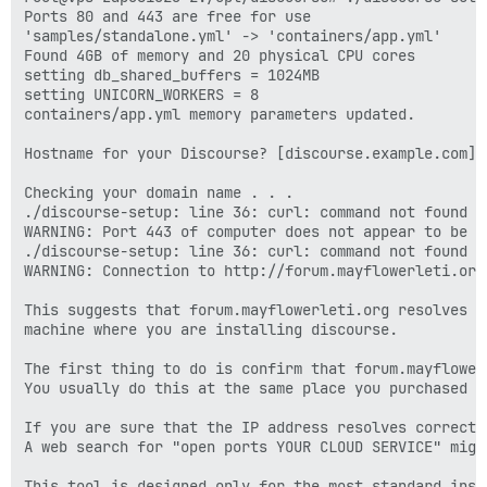
Ports 80 and 443 are free for use

'samples/standalone.yml' -> 'containers/app.yml'

Found 4GB of memory and 20 physical CPU cores

setting db_shared_buffers = 1024MB

setting UNICORN_WORKERS = 8

containers/app.yml memory parameters updated.

Hostname for your Discourse? [discourse.example.com]:
Checking your domain name . . .

./discourse-setup: line 36: curl: command not found

WARNING: Port 443 of computer does not appear to be a
./discourse-setup: line 36: curl: command not found

WARNING: Connection to http://forum.mayflowerleti.org
This suggests that forum.mayflowerleti.org resolves t
machine where you are installing discourse.

The first thing to do is confirm that forum.mayflower
You usually do this at the same place you purchased th
If you are sure that the IP address resolves correctl
A web search for "open ports YOUR CLOUD SERVICE" might
This tool is designed only for the most standard inst