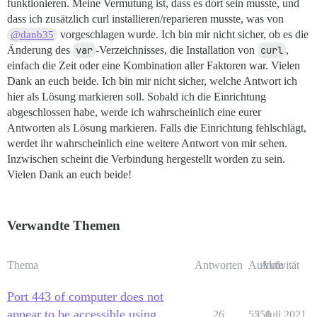
funktionieren. Meine Vermutung ist, dass es dort sein musste, und
dass ich zusätzlich curl installieren/reparieren musste, was von
vorgeschlagen wurde. Ich bin mir nicht sicher, ob es die
@danb35
Änderung des
var
-Verzeichnisses, die Installation von
curl
,
einfach die Zeit oder eine Kombination aller Faktoren war. Vielen
Dank an euch beide. Ich bin mir nicht sicher, welche Antwort ich
hier als Lösung markieren soll. Sobald ich die Einrichtung
abgeschlossen habe, werde ich wahrscheinlich eine eurer
Antworten als Lösung markieren. Falls die Einrichtung fehlschlägt,
werdet ihr wahrscheinlich eine weitere Antwort von mir sehen.
Inzwischen scheint die Verbindung hergestellt worden zu sein.
Vielen Dank an euch beide!
Verwandte Themen
Thema
Antworten
Aufrufe
Aktivität
Port 443 of computer does not
appear to be accessible using
26
5550
2. Juli 2021