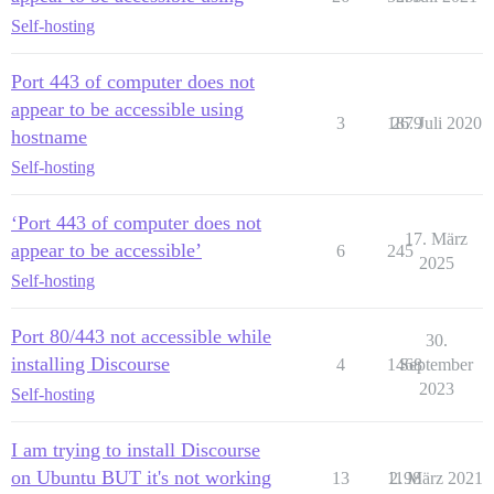
Self-hosting
Port 443 of computer does not
appear to be accessible using
3
1879
26. Juli 2020
hostname
Self-hosting
‘Port 443 of computer does not
17. März
appear to be accessible’
6
245
2025
Self-hosting
Port 80/443 not accessible while
30.
installing Discourse
4
1468
September
2023
Self-hosting
I am trying to install Discourse
on Ubuntu BUT it's not working
13
1198
2. März 2021