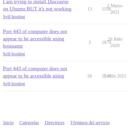
I am trying to install Discourse
2 Marzo
on Ubuntu BUT it's not working
13
1198
2021
Self-hosting
Port 443 of computer does not
appear to be accessible using
26 Julio
3
1879
hostname
2020
Self-hosting
Port 443 of computer does not
appear to be accessible using
26
5548
2 Julio 2021
Self-hosting
Inicio
Categorías
Directrices
Términos del servicio