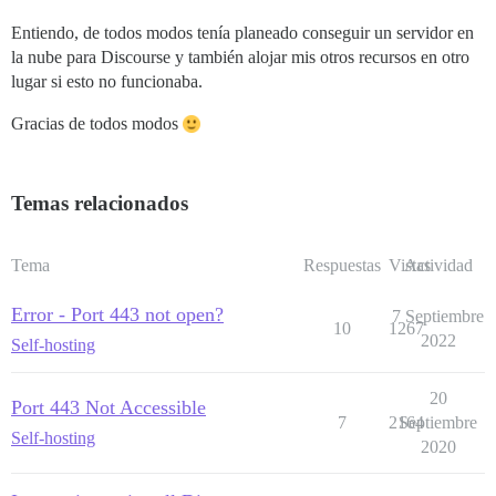
Entiendo, de todos modos tenía planeado conseguir un servidor en
la nube para Discourse y también alojar mis otros recursos en otro
lugar si esto no funcionaba.
Gracias de todos modos
Temas relacionados
Tema
Respuestas
Vistas
Actividad
Error - Port 443 not open?
7 Septiembre
10
1267
2022
Self-hosting
20
Port 443 Not Accessible
7
2164
Septiembre
Self-hosting
2020