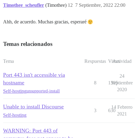
Timothee_scheufler
(Timothee)
12
7 Septiembre, 2022 22:00
Ahh, de acuerdo. Muchas gracias, esperaré
Temas relacionados
Tema
Respuestas
Vistas
Actividad
Port 443 isn't accessible via
24
hostname
8
1395
Septiembre
2020
Self-hosting
unsupported-install
Unable to install Discourse
14 Febrero
3
630
2021
Self-hosting
WARNING: Port 443 of