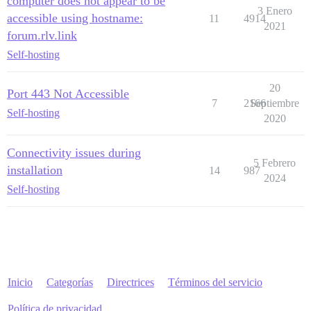
computer does not appear to be
3 Enero
accessible using hostname:
11
4914
2021
forum.rlv.link
Self-hosting
20
Port 443 Not Accessible
7
2166
Septiembre
Self-hosting
2020
Connectivity issues during
5 Febrero
installation
14
987
2024
Self-hosting
Inicio
Categorías
Directrices
Términos del servicio
Política de privacidad