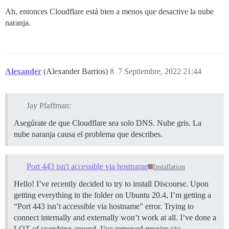
Ah, entonces Cloudflare está bien a menos que desactive la nube
naranja.
Alexander
(Alexander Barrios)
8
7 Septiembre, 2022 21:44
Jay Pfaffman:
Asegúrate de que Cloudflare sea solo DNS. Nube gris. La
nube naranja causa el problema que describes.
Port 443 isn't accessible via hostname
Installation
Hello! I’ve recently decided to try to install Discourse. Upon
getting everything in the folder on Ubuntu 20.4, I’m getting a
“Port 443 isn’t accessible via hostname” error. Trying to
connect internally and externally won’t work at all. I’ve done a
LOT of searching around. I’ve removed proxies via