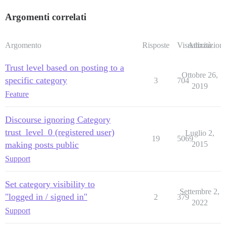
Argomenti correlati
Argomento
Risposte
Visualizzazioni
Attività
Trust level based on posting to a
Ottobre 26,
specific category
3
704
2019
Feature
Discourse ignoring Category
trust_level_0 (registered user)
Luglio 2,
19
5069
making posts public
2015
Support
Set category visibility to
Settembre 2,
"logged in / signed in"
2
379
2022
Support