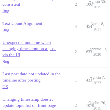
Agosto 30,
consistent
2
1067
2015
Bug
Text Count Alignment
Aprile 8,
4
454
2021
Bug
Unexpected outcome when
changing timestamp on a post
Febbraio 13,
2
633
via the UI
2020
Bug
Last post date not updated in the
Agosto 7,
timeline after posting
1
433
2023
UX
Changing timestamp doesn't
Ottobre 20,
update topic list on front page
2
1070
2015