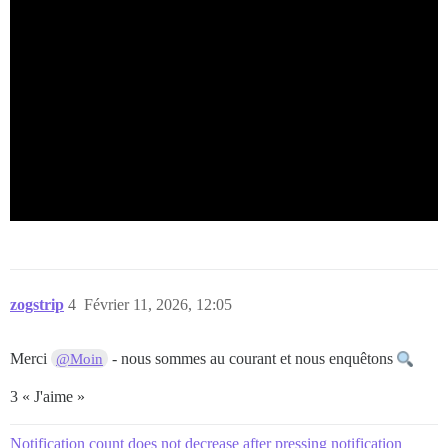
zogstrip
4
Février 11, 2026, 12:05
Merci
- nous sommes au courant et nous enquêtons
@Moin
3 « J'aime »
Notification count does not decrease after pressing notification