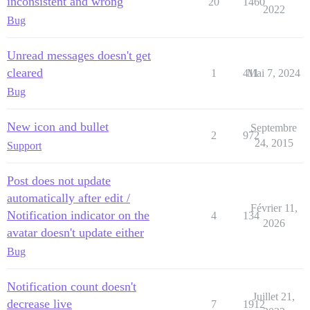
inconsistent and wrong
20
1460
2022
Bug
Unread messages doesn't get
cleared
1
411
Mai 7, 2024
Bug
New icon and bullet
Septembre
2
972
24, 2015
Support
Post does not update
automatically after edit /
Février 11,
Notification indicator on the
4
134
2026
avatar doesn't update either
Bug
Notification count doesn't
Juillet 21,
decrease live
7
1912