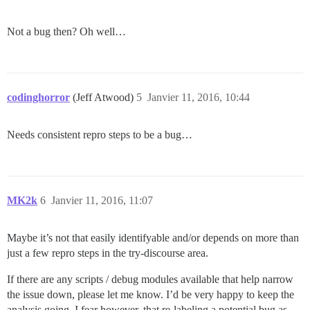
Not a bug then? Oh well…
codinghorror
(Jeff Atwood)
5
Janvier 11, 2016, 10:44
Needs consistent repro steps to be a bug…
MK2k
6
Janvier 11, 2016, 11:07
Maybe it’s not that easily identifyable and/or depends on more than
just a few repro steps in the try-discourse area.
If there are any scripts / debug modules available that help narrow
the issue down, please let me know. I’d be very happy to keep the
analysis going. I fear however, that re-labeling a potential bug as