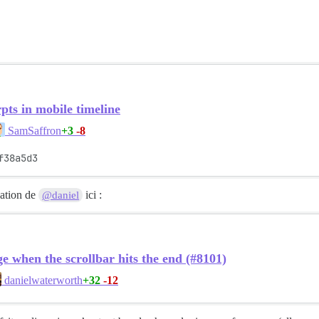
pts in mobile timeline
+3
-8
SamSaffron
f38a5d3
cation de
ici :
@daniel
ge when the scrollbar hits the end (#8101)
+32
-12
danielwaterworth