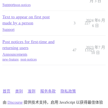
月 3 日
Support
post-notices
Text to appear on first post
2024 年6 月
made by a person
3
227
6 日
Support
Post notices for first-time and
returning users
2023 年7 月
47
13325
10 日
Announcements
new-feature
,
post-notices
首页
类别
准则
服务条款
隐私政策
由
Discourse
提供技术支持，启用 JavaScript 以获得最佳体验