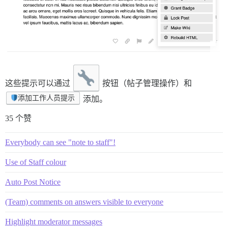
这些提示可以通过
按钮（帖子管理操作）和
添加工作人员提示
添加。
35 个赞
Everybody can see "note to staff"!
Use of Staff colour
Auto Post Notice
(Team) comments on answers visible to everyone
Highlight moderator messages