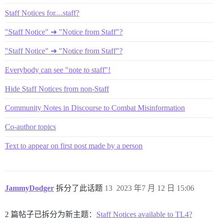
Staff Notices for....staff?
"Staff Notice" ➜ "Notice from Staff"?
"Staff Notice" ➜ "Notice from Staff"?
Everybody can see "note to staff"!
Hide Staff Notices from non-Staff
Community Notes in Discourse to Combat Misinformation
Co-author topics
Text to appear on first post made by a person
JammyDodger
拆分了此话题
13
2023 年7 月 12 日 15:06
2 篇帖子已拆分为新主题：
Staff Notices available to TL4?