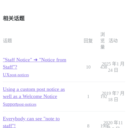
相关话题
浏
话题
回复
览
活动
量
"Staff Notice" ➜ "Notice from
2025 年1 月
Staff"?
10
438
24 日
UX
post-notices
Using a custom post notice as
2019 年7 月
well as a Welcome Notice
1
192
18 日
Support
post-notices
Everybody can see "note to
2020 年11
staff"!
8
1906