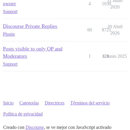
11 Junio
owner
4
1030
2020
Support
Discourse Private Replies
20 Abril
60
8721
2026
Plugin
Posts visible to only OP and
Moderators
1
128
6 Junio 2025
Support
Inicio
Categorías
Directrices
Términos del servicio
Política de privacidad
Creado con
Discourse
, se ve mejor con JavaScript activado