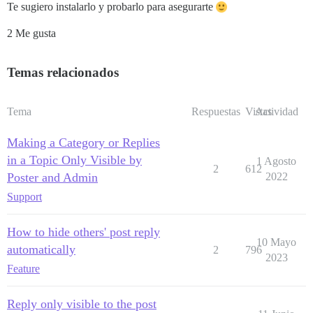
Te sugiero instalarlo y probarlo para asegurarte
2 Me gusta
Temas relacionados
Tema
Respuestas
Vistas
Actividad
Making a Category or Replies
in a Topic Only Visible by
1 Agosto
2
612
Poster and Admin
2022
Support
How to hide others' post reply
10 Mayo
automatically
2
796
2023
Feature
Reply only visible to the post