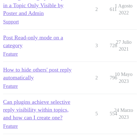
in a Topic Only Visible by
1 Agosto
2
611
Poster and Admin
2022
Support
Post Read-only mode on a
27 Julio
category
3
728
2021
Feature
How to hide others' post reply
10 Mayo
automatically
2
796
2023
Feature
Can plugins achieve selective
reply visibility within topics,
24 Marzo
5
554
and how can I create one?
2023
Feature