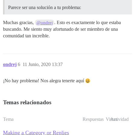
Parece ser una solución a tu problema:
Muchas gracias,
. Esto es exactamente lo que estaba
@ondrej
buscando. Me siento muy afortunado de ser miembro de una
comunidad tan increíble.
ondrej
6
11 Junio, 2020 13:37
¡No hay problema! Nos alegra tenerte aquí
Temas relacionados
Tema
Respuestas
Vistas
Actividad
Making a Category or Replies