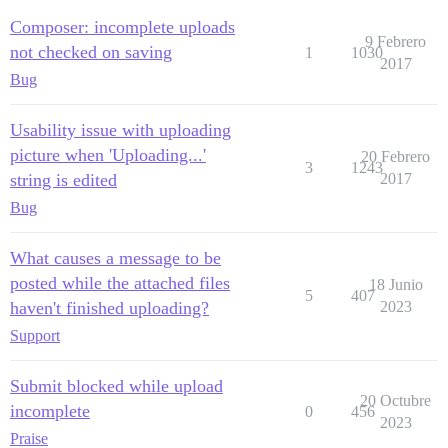
Composer: incomplete uploads
9 Febrero
not checked on saving
1
1030
2017
Bug
Usability issue with uploading
picture when 'Uploading...'
20 Febrero
3
1243
string is edited
2017
Bug
What causes a message to be
posted while the attached files
18 Junio
5
407
haven't finished uploading?
2023
Support
Submit blocked while upload
20 Octubre
incomplete
0
456
2023
Praise