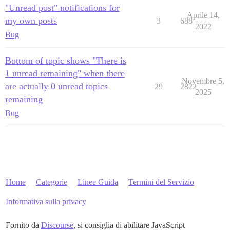
"Unread post" notifications for
Aprile 14,
my own posts
3
688
2022
Bug
Bottom of topic shows "There is
1 unread remaining" when there
Novembre 5,
are actually 0 unread topics
29
2822
2025
remaining
Bug
Home
Categorie
Linee Guida
Termini del Servizio
Informativa sulla privacy
Fornito da
Discourse
, si consiglia di abilitare JavaScript