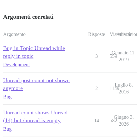
Argomenti correlati
Argomento
Risposte
Visualizzazioni
Attività
Bug in Topic Unread while
Gennaio 11,
reply in topic
3
559
2019
Development
Unread post count not shown
Luglio 8,
anymore
2
1149
2016
Bug
Unread count shows Unread
Giugno 3,
(14) but /unread is empty
14
582
2026
Bug