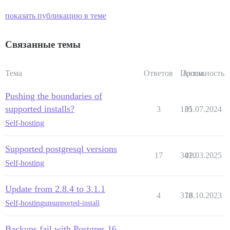
показать публикацию в теме
Связанные темы
Тема
Ответов
Просм.
Активность
Pushing the boundaries of
supported installs?
3
135
01.07.2024
Self-hosting
Supported postgresql versions
17
3410
02.03.2025
Self-hosting
Update from 2.8.4 to 3.1.1
4
378
18.10.2023
Self-hosting
unsupported-install
Backups fail with Postgres 16