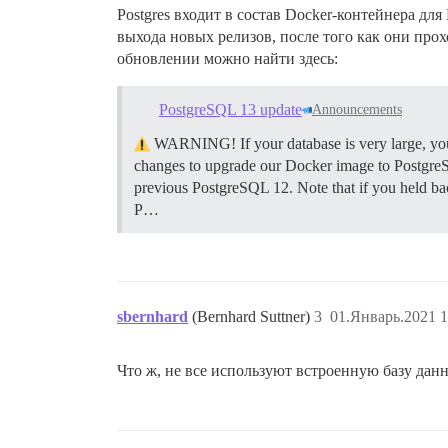
Postgres входит в состав Docker-контейнера для
выхода новых релизов, после того как они пр
обновлении можно найти здесь:
PostgreSQL 13 update
Announcements
WARNING! If your database is very large, you w
changes to upgrade our Docker image to PostgreS
previous PostgreSQL 12. Note that if you held 
P…
sbernhard
(Bernhard Suttner)
3
01.Январь.2021 1
Что ж, не все используют встроенную базу дан