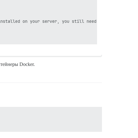
nstalled on your server, you still need to worry about r
тейнеры Docker.