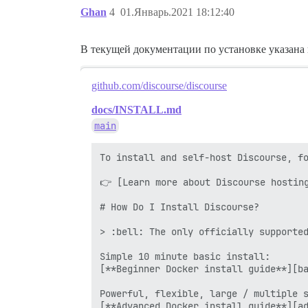
Ghan
4
01.Январь.2021 18:12:40
В текущей документации по установке указана в
github.com/discourse/discourse
docs/INSTALL.md
main
To install and self-host Discourse, fo
👉 [Learn more about Discourse hosting
# How Do I Install Discourse?

> :bell: The only officially supported
Simple 10 minute basic install:

[**Beginner Docker install guide**][ba
Powerful, flexible, large / multiple s
[**Advanced Docker install guide**][ad