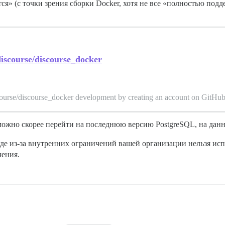
я» (с точки зрения сборки Docker, хотя не все «полностью подд
discourse/discourse_docker
course/discourse_docker development by creating an account on GitHub
 можно скорее перейти на последнюю версию PostgreSQL, на данн
, где из-за внутренних ограничений вашей организации нельзя ис
чения.