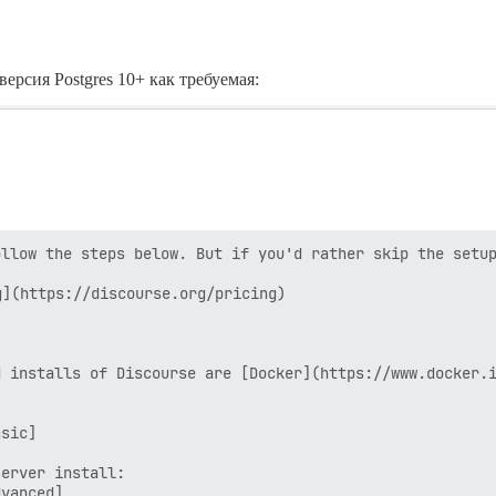
ерсия Postgres 10+ как требуемая:
llow the steps below. But if you'd rather skip the setup
](https://discourse.org/pricing)

 installs of Discourse are [Docker](https://www.docker.i
sic]

erver install:

vanced]
