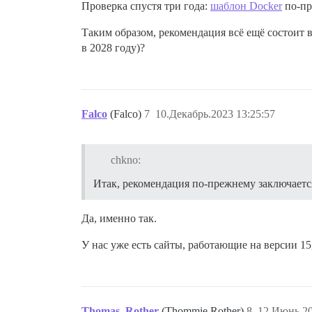
Проверка спустя три года:
шаблон Docker
по-пр
Таким образом, рекомендация всё ещё состоит в 
в 2028 году)?
Falco
(Falco)
7
10.Декабрь.2023 13:25:57
chkno:
Итак, рекомендация по-прежнему заключаетс
Да, именно так.
У нас уже есть сайты, работающие на версии 15
Thomas_Rother
(Thommie Rother)
8
12.Июнь.20