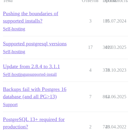
Тема
Ответов
Просм.
Активность
Pushing the boundaries of
supported installs?
3
135
01.07.2024
Self-hosting
Supported postgresql versions
17
3410
02.03.2025
Self-hosting
Update from 2.8.4 to 3.1.1
4
378
18.10.2023
Self-hosting
unsupported-install
Backups fail with Postgres 16
database (and all PG>13)
7
862
14.06.2025
Support
PostgreSQL 13+ required for
production?
2
748
23.04.2022