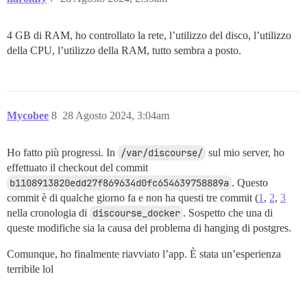
4 GB di RAM, ho controllato la rete, l’utilizzo del disco, l’utilizzo
della CPU, l’utilizzo della RAM, tutto sembra a posto.
Mycobee
8
28 Agosto 2024, 3:04am
Ho fatto più progressi. In
/var/discourse/
sul mio server, ho
effettuato il checkout del commit
b1108913820edd27f869634d0fc654639758889a
. Questo
commit è di qualche giorno fa e non ha questi tre commit (
1
,
2
,
3
nella cronologia di
discourse_docker
. Sospetto che una di
queste modifiche sia la causa del problema di hanging di postgres.
Comunque, ho finalmente riavviato l’app. È stata un’esperienza
terribile lol