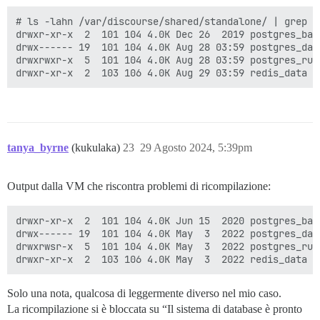
# ls -lahn /var/discourse/shared/standalone/ | grep -
drwxr-xr-x  2  101 104 4.0K Dec 26  2019 postgres_back
drwx------ 19  101 104 4.0K Aug 28 03:59 postgres_data
drwxrwxr-x  5  101 104 4.0K Aug 28 03:59 postgres_run

tanya_byrne
(kukulaka)
23
29 Agosto 2024, 5:39pm
Output dalla VM che riscontra problemi di ricompilazione:
drwxr-xr-x  2  101 104 4.0K Jun 15  2020 postgres_back
drwx------ 19  101 104 4.0K May  3  2022 postgres_data
drwxrwsr-x  5  101 104 4.0K May  3  2022 postgres_run

Solo una nota, qualcosa di leggermente diverso nel mio caso.
La ricompilazione si è bloccata su “Il sistema di database è pronto