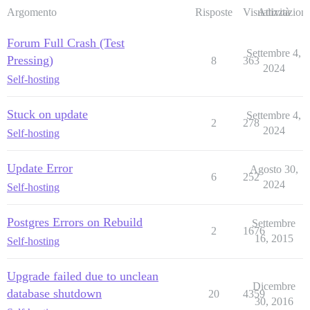
Argomento
Risposte
Visualizzazioni
Attività
Forum Full Crash (Test
Settembre 4,
Pressing)
8
363
2024
Self-hosting
Stuck on update
Settembre 4,
2
278
2024
Self-hosting
Update Error
Agosto 30,
6
252
2024
Self-hosting
Postgres Errors on Rebuild
Settembre
2
1676
16, 2015
Self-hosting
Upgrade failed due to unclean
Dicembre
database shutdown
20
4359
30, 2016