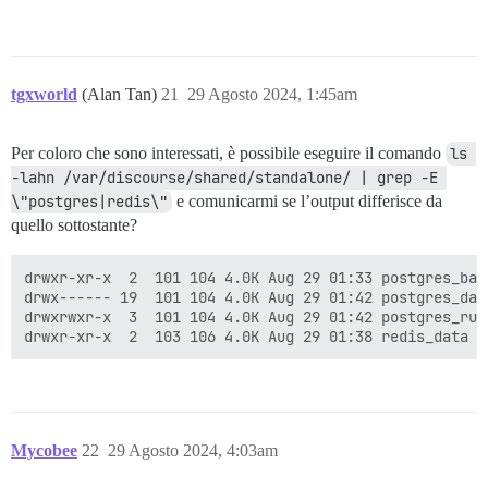
tgxworld
(Alan Tan)
21
29 Agosto 2024, 1:45am
Per coloro che sono interessati, è possibile eseguire il comando
ls 
-lahn /var/discourse/shared/standalone/ | grep -E 
\"postgres|redis\"
e comunicarmi se l’output differisce da
quello sottostante?
drwxr-xr-x  2  101 104 4.0K Aug 29 01:33 postgres_back
drwx------ 19  101 104 4.0K Aug 29 01:42 postgres_data
drwxrwxr-x  3  101 104 4.0K Aug 29 01:42 postgres_run

Mycobee
22
29 Agosto 2024, 4:03am