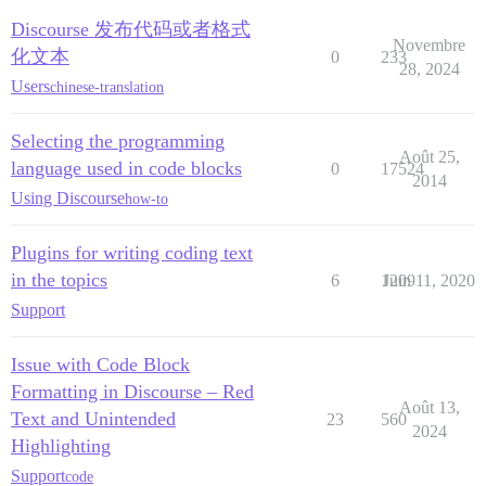
Discourse 发布代码或者格式
Novembre
化文本
0
233
28, 2024
Users
chinese-translation
Selecting the programming
Août 25,
language used in code blocks
0
17524
2014
Using Discourse
how-to
Plugins for writing coding text
in the topics
6
1209
Juin 11, 2020
Support
Issue with Code Block
Formatting in Discourse – Red
Août 13,
Text and Unintended
23
560
2024
Highlighting
Support
code