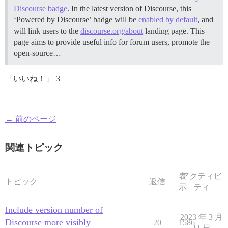
Discourse badge
. In the latest version of Discourse, this
‘Powered by Discourse’ badge will be
enabled by default
, and
will link users to the
discourse.org/about
landing page. This
page aims to provide useful info for forum users, promote the
open-source…
「いいね！」 3
← 前のページ
関連トピック
表
アクティビ
トピック
返信
示
ティ
Include version number of
2023 年 3 月
Discourse more visibly
20
1586