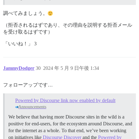
調べてみましょう。
（拒否されるはずであり、その理由を説明する拒否メール
を受け取るはずです）
「いいね！」 3
JammyDodger
30
2024 年 5 月 9 日午後 1:34
フォローアップです…
Powered by Discourse link now enabled by default
Announcements
We believe that having more Discourse sites in the wild is a
positive for end-users, for the ecosystem around Discourse, and
for the internet as a whole. To that end, we’ve been working
on initiatives like
Discourse Discover
and the
Powered by