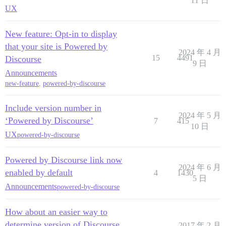
11 日
UX
New feature: Opt-in to display
that your site is Powered by
2024 年 4 月
15
4491
Discourse
9 日
Announcements
new-feature
,
powered-by-discourse
Include version number in
2024 年 5 月
‘Powered by Discourse’
7
415
10 日
UX
powered-by-discourse
Powered by Discourse link now
2024 年 6 月
enabled by default
4
1430
5 日
Announcements
powered-by-discourse
How about an easier way to
determine version of Discourse
2017 年 2 月