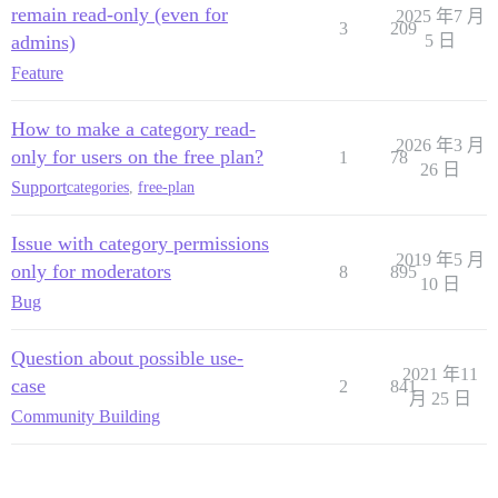
remain read-only (even for
2025 年7 月
3
209
admins)
5 日
Feature
How to make a category read-
2026 年3 月
only for users on the free plan?
1
78
26 日
Support
categories
,
free-plan
Issue with category permissions
2019 年5 月
only for moderators
8
895
10 日
Bug
Question about possible use-
2021 年11
case
2
841
月 25 日
Community Building