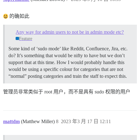
的确如此
Any way for admin users to not be in admin mode etc?
Feature
Some kind of ‘sudo mode’ like Reddit, Confluence, Jira, etc.
do? It’s something that would be nifty to have but we don’t
support that at this time. How I would probably handle this
would be using a specific colour for categories that are not
“normal” posting categories and train the staff to expect this.
管理员非常类似于 root 用户，而不是具有 sudo 权限的用户
mattdm
(Matthew Miller)
8
2023 年3 月 17 日 12:11