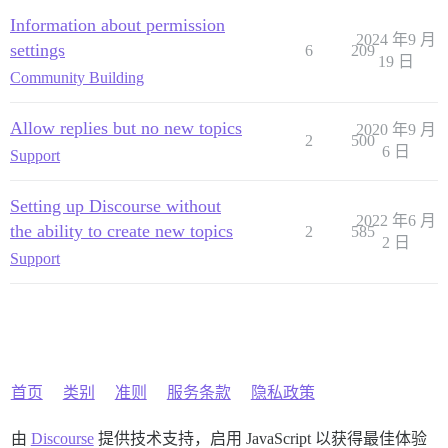
Information about permission
2024 年9 月
settings
6
209
19 日
Community Building
Allow replies but no new topics
2020 年9 月
2
500
6 日
Support
Setting up Discourse without
2022 年6 月
the ability to create new topics
2
585
2 日
Support
首页
类别
准则
服务条款
隐私政策
由
Discourse
提供技术支持，启用 JavaScript 以获得最佳体验