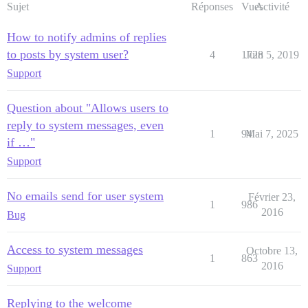
Sujet
Réponses
Vues
Activité
How to notify admins of replies
to posts by system user?
4
1728
Juin 5, 2019
Support
Question about "Allows users to
reply to system messages, even
1
94
Mai 7, 2025
if …"
Support
No emails send for user system
Février 23,
1
986
2016
Bug
Access to system messages
Octobre 13,
1
863
2016
Support
Replying to the welcome