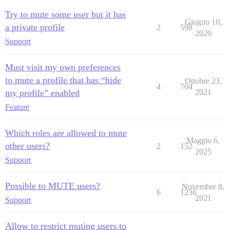
Try to mute some user but it has
Giugno 10,
a private profile
2
598
2020
Support
Must visit my own preferences
to mute a profile that has “hide
Ottobre 23,
4
704
my profile” enabled
2021
Feature
Which roles are allowed to mute
Maggio 6,
other users?
2
152
2025
Support
Possible to MUTE users?
Novembre 8,
6
1236
2021
Support
Allow to restrict muting users to