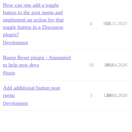
How can one add a toggle
button to the post menu and
implement an action for that
4
883
28.11.2023
toggle button in a Discourse
plugin?
Development
Bump Reset plugin - Annotated
to help new devs
18
3884
07.04.2026
Plugin
Add additional button post
menu
3
1498
28.04.2020
Development