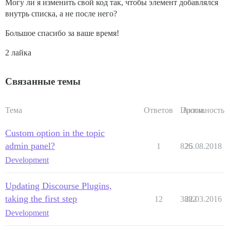
Могу ли я изменить свой код так, чтобы элемент добавлялся
внутрь списка, а не после него?
Большое спасибо за ваше время!
2 лайка
Связанные темы
Тема
Ответов
Просм.
Активность
Custom option in the topic
admin panel?
1
826
25.08.2018
Development
Updating Discourse Plugins,
taking the first step
12
3882
22.03.2016
Development