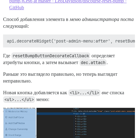
bump.js.es6 at master · LeoDavidson/discourse-reset-bump ·
GitHub
Способ добавления элемента в
меню администратора поста
следующий:
Где
resetBumpButtonDecorateCallback
определяет
атрибуты кнопки, а затем вызывает
dec.attach
.
Раньше это выглядело правильно, но теперь выглядит
неправильно.
Новая кнопка добавляется как
<li>...</li>
вне
списка
<ul>...</ul>
меню: