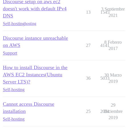
Discourse setup on aws ec2
doesn't work with default IPv4
3 Septiembre
13
1545
DNS
2021
Self-hosting
hosting
Discourse instance unreachable
8 Febrero
on AWS
27
4141
2017
Support
How to install Discourse in the
AWS EC2 Instances(Ubuntu
30 Marzo
36
5033
Server LTS)?
2019
Self-hosting
Cannot access Discourse
29
installation
25
2064
Diciembre
2019
Self-hosting