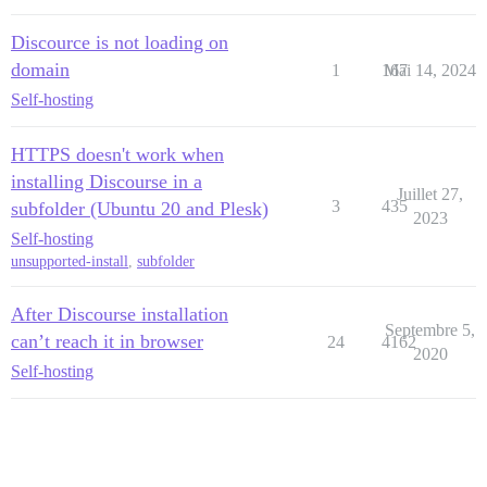
Discource is not loading on
domain
1
167
Mai 14, 2024
Self-hosting
HTTPS doesn't work when
installing Discourse in a
Juillet 27,
3
435
subfolder (Ubuntu 20 and Plesk)
2023
Self-hosting
unsupported-install
,
subfolder
After Discourse installation
Septembre 5,
can’t reach it in browser
24
4162
2020
Self-hosting