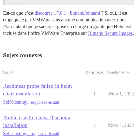
Est-ce que c’est
discourse 17.0.1 · bitnami/bitnami
? Si oui, il est
empaqueté par VMWare sans aucune communication avec nous.
Pour autant que je sache, la prise en charge du graphique Helm est
incluse dans l’offre VMWare Enterprise sur
Bitnami Secure Images
.
Sujets connexes
Sujet
Réponses
Vues
Activité
Readiness probe failed in helm
chart installation
1
876
Août 1, 2022
Self-hosting
unsupported-install
Problem with a new Discourse
installation
2
1081
Mars 4, 2022
Self-hosting
unsupported-install