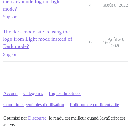
the dark mode logo in light
4
1100
Août 8, 2022
mode?
Support
The dark mode site is using the
logo from Light mode instead of
Août 20,
9
1601
Dark mode?
2020
Support
Accueil
Catégories
Lignes directrices
Conditions générales d'utilisation
Politique de confidentialité
Optimisé par
Discourse
, le rendu est meilleur quand JavaScript est
activé.