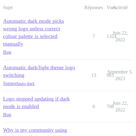
Sujet
Réponses
Vues
Activité
Automatic dark mode picks
wrong logo unless correct
Juin 22,
colour palette is selected
7
1324
2022
manually
Bug
Automatic dark/light theme logo
Septembre 5,
switching
13
983
2023
Support
auto-dark
Logo stopped updating if dark
Juin 22,
mode is enabled
6
708
2022
Bug
Why is my community using