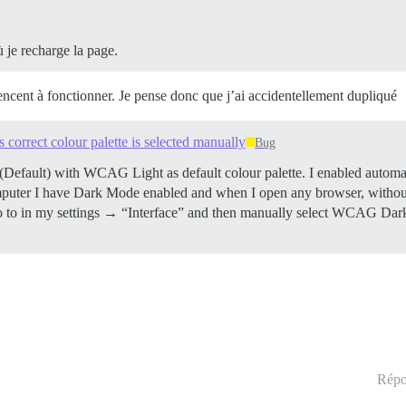
ù je recharge la page.
ncent à fonctionner. Je pense donc que j’ai accidentellement dupliqué
correct colour palette is selected manually
Bug
me (Default) with WCAG Light as default colour palette. I enabled auto
uter I have Dark Mode enabled and when I open any browser, without
n go to in my settings → “Interface” and then manually select WCAG Dark 
Répo