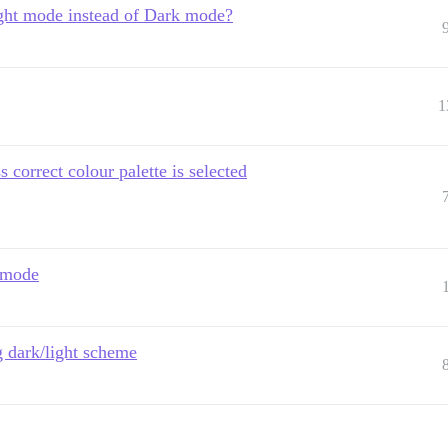
ight mode instead of Dark mode?
1
correct colour palette is selected
 mode
 dark/light scheme