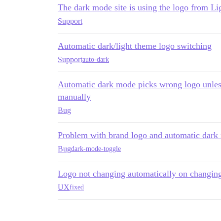
The dark mode site is using the logo from L
Support
Automatic dark/light theme logo switching
Support
auto-dark
Automatic dark mode picks wrong logo unless 
manually
Bug
Problem with brand logo and automatic dark
Bug
dark-mode-toggle
Logo not changing automatically on changing
UX
fixed