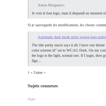
Anton Morgunov:
Je vois le bon logo, mais il disparaît au moment o
Si je sauvegarde les modifications, les choses comme
Automatic dark mode picks wrong logo unless 
The title pretty much says it all: I have one the
color scheme id” set to WCAG Dark. On my comp
the logo is the light, normal one. If I login, the
figu…
1 « J'aime »
Sujets connexes
Sujet