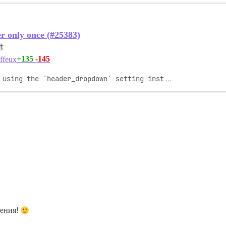
r only once (#25383)
t
+135
-145
affeux
 using the `header_dropdown` setting inst
…
ления!