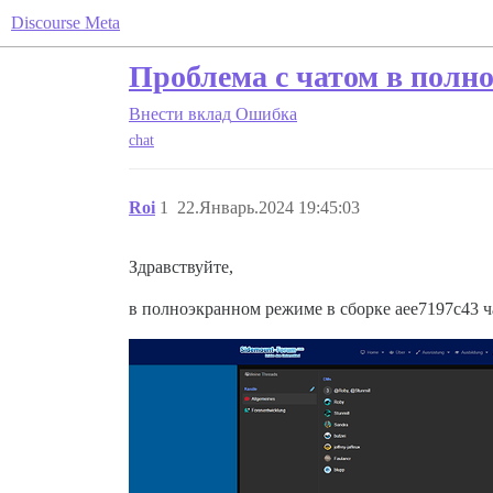
Discourse Meta
Проблема с чатом в полн
Внести вклад
Ошибка
chat
Roi
1
22.Январь.2024 19:45:03
Здравствуйте,
в полноэкранном режиме в сборке aee7197c43 