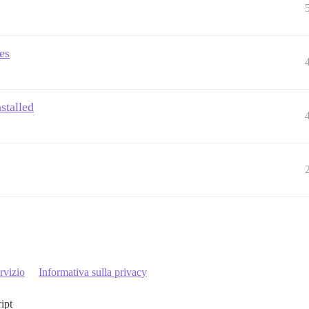
es
stalled
rvizio
Informativa sulla privacy
ript