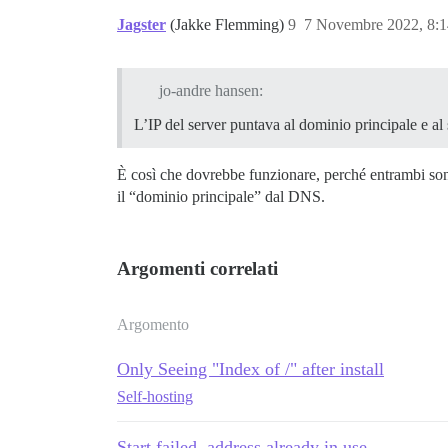
Jagster
(Jakke Flemming)
9
7 Novembre 2022, 8:
jo-andre hansen:
L’IP del server puntava al dominio principale e al
È così che dovrebbe funzionare, perché entrambi son
il “dominio principale” dal DNS.
Argomenti correlati
Argomento
Only Seeing "Index of /" after install
Self-hosting
Start failed, address already in use