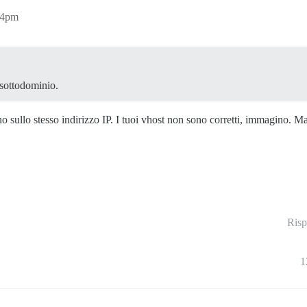
14pm
 sottodominio.
o sullo stesso indirizzo IP. I tuoi vhost non sono corretti, immagino. 
Risp
1