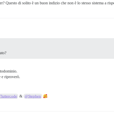
r? Questo di solito è un buon indizio che non è lo stesso sistema a ris
ato?
ttodominio.
 e riproverò.
&
luttercode
@Stephen